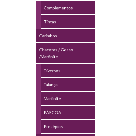
Complementos
Tintas
Carimbos
Chacotas / Gesso
/Marfinite
Diversos
Faiança
Marfinite
PÁSCOA
Presépios