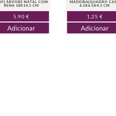
F| ÁRVORE NATAL COM
MADEIRA|QUADRO CA
RENA 18X14.5 CM
6.5X6.5X4.5 CM
5.90
€
1.25
€
Adicionar
Adicionar