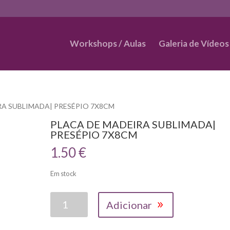
Workshops / Aulas
Galeria de Vídeos
RA SUBLIMADA| PRESÉPIO 7X8CM
PLACA DE MADEIRA SUBLIMADA|
PRESÉPIO 7X8CM
1.50
€
Em stock
Quantidade
Adicionar
de
PLACA