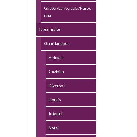
Glitter/Lantejoula/Purpu
rina
Decoupage
Guardanapos
Animais
Cozinha
Diversos
Florais
Infantil
Natal