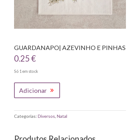
GUARDANAPO| AZEVINHO E PINHAS
0.25
€
Só 1 em stock
Quantidade
Adicionar
de
GUARDANAPO|
AZEVINHO
E
Categorias:
Diversos
,
Natal
PINHAS
Produtos Relacionados