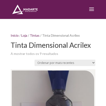
Início
/
Loja
/
Tintas
/ Tinta Dimensional Acrilex
Tinta Dimensional Acrilex
Sorted
A mostrar todos os 9 resultados
by
latest