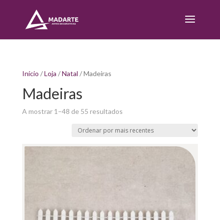
Início
/
Loja
/
Natal
/ Madeiras
Madeiras
Sorted
A mostrar 1–48 de 55 resultados
by
latest