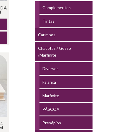
Complementos
NDA
T
Tintas
Carimbos
Chacotas / Gesso
/Marfinite
Diversos
Faiança
Marfinite
PÁSCOA
Presépios
 4
CM