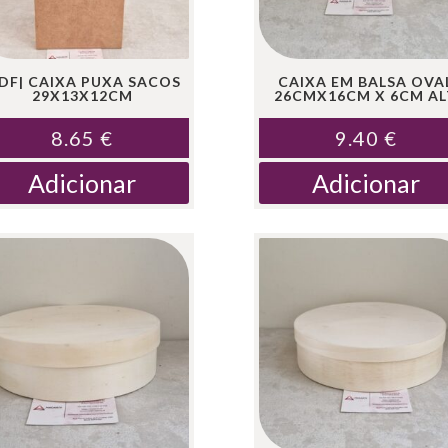
DF| CAIXA PUXA SACOS
CAIXA EM BALSA OVA
29X13X12CM
26CMX16CM X 6CM AL
8.65
€
9.40
€
Adicionar
Adicionar