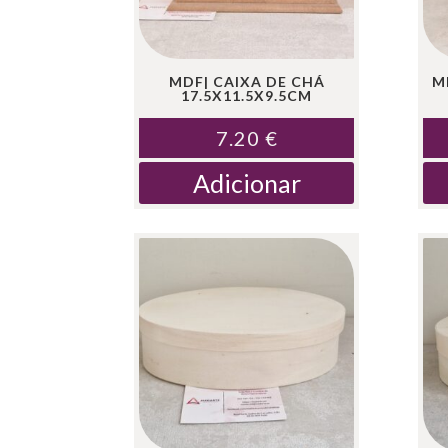
MDF| CAIXA DE CHÁ
M
17.5X11.5X9.5CM
7.20
€
Adicionar