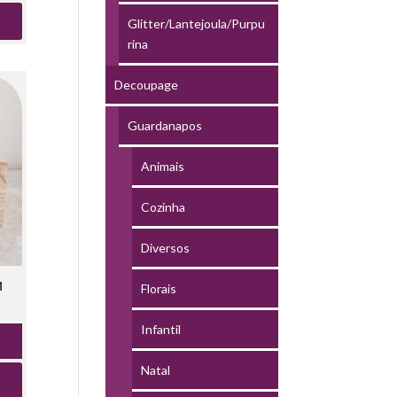
Glitter/Lantejoula/Purpu
rina
Decoupage
Guardanapos
Animais
Cozinha
Diversos
M
Florais
Infantil
Natal