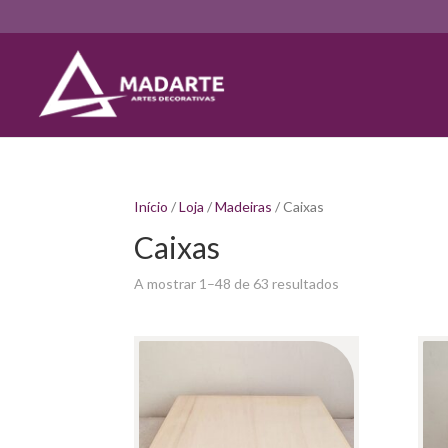
Início
/
Loja
/
Madeiras
/ Caixas
Caixas
Sorted
A mostrar 1–48 de 63 resultados
by
latest