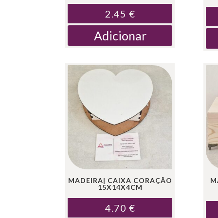
2.45
€
Adicionar
MADEIRA| CAIXA CORAÇÃO
M
15X14X4CM
4.70
€