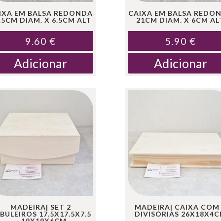
IXA EM BALSA REDONDA
CAIXA EM BALSA REDO
.5CM DIAM. X 6.5CM ALT
21CM DIAM. X 6CM AL
9.60
€
5.90
€
Adicionar
Adicionar
MADEIRA| SET 2
MADEIRA| CAIXA COM
BULEIROS 17.5X17.5X7.5
DIVISÓRIAS 26X18X4
– 19X19X6CM