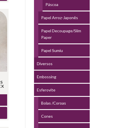
Páscoa
Papel Arroz-Japonês
Papel Decoupage/Slim
Paper
Papel Sumiu
Diversos
Embossing
S
CX
Esferovite
Bolas /Coroas
Cones