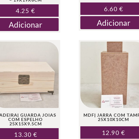
6.60
€
4.25
€
Adicionar
Adicionar
ADEIRA| GUARDA JOIAS
MDF| JARRA COM TAM
COM ESPELHO
25X10X10CM
25X15X9.5CM
12.90
€
13.30
€