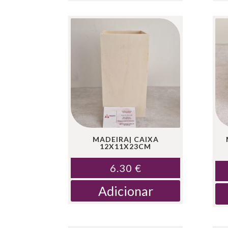
MADEIRA| CAIXA
12X11X23CM
6.30
€
Adicionar