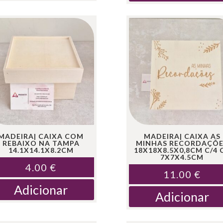
MADEIRA| CAIXA COM
MADEIRA| CAIXA AS
REBAIXO NA TAMPA
MINHAS RECORDAÇÕE
14.1X14.1X8.2CM
18X18X8.5X0,8CM C/4 
7X7X4.5CM
4.00
€
11.00
€
Adicionar
Adicionar