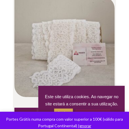
Este site utiliza cookies. Ao navegar no
RENDA BRANCA 6 CM
site estará a consentir a sua utilização.
1.20
€
Aceitar
Acerca dos cookies
Portes Grátis numa compra com valor superior a 100€ (válido para
Adicionar
Portugal Continental)
Ignorar