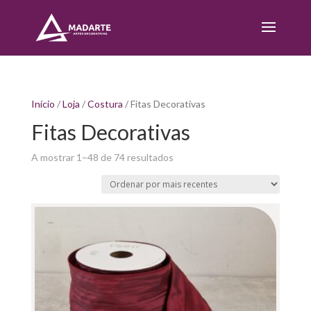
Início
/
Loja
/
Costura
/ Fitas Decorativas
Fitas Decorativas
Sorted
A mostrar 1–48 de 74 resultados
by
latest