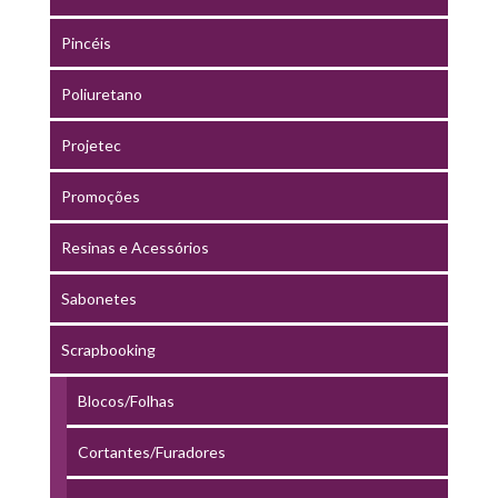
Pincéis
Poliuretano
Projetec
Promoções
Resinas e Acessórios
Sabonetes
Scrapbooking
Blocos/Folhas
Cortantes/Furadores