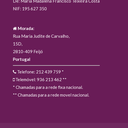
De: Maria Madalena Francisco Teixeira Costa
NIF: 195 627 350
Morada:
Rua Maria Judite de Carvalho,
15D,
2810-409 Feijó
Portugal
Telefone: 212 439 759
*
Telemóvel: 936 213 462
**
* Chamadas para a rede fixa nacional.
** Chamadas para a rede movel nacional.