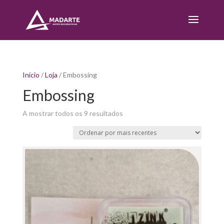
Início
/
Loja
/ Embossing
Embossing
Sorted
A mostrar todos os 9 resultados
by
latest