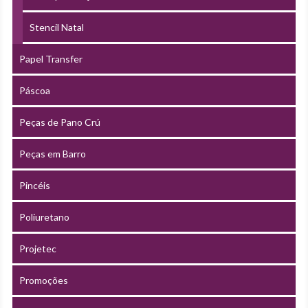
Stencil Natal
Papel Transfer
Páscoa
Peças de Pano Crú
Peças em Barro
Pincéis
Poliuretano
Projetec
Promoções