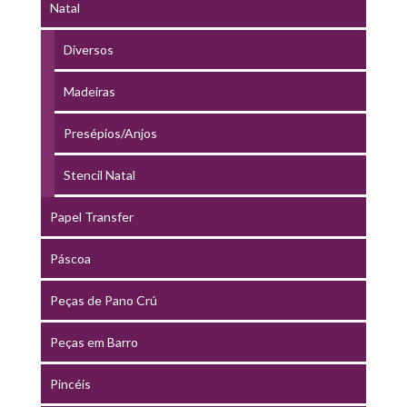
Natal
Diversos
Madeiras
Presépios/Anjos
Stencil Natal
Papel Transfer
Páscoa
Peças de Pano Crú
Peças em Barro
Pincéis