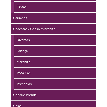
Tintas
Carimbos
Chacotas / Gesso /Marfinite
Diversos
Faiança
Marfinite
PÁSCOA
Presépios
Cheque Prenda
Colas