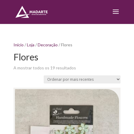
Início
/
Loja
/
Decoração
/ Flores
Flores
Sorted
A mostrar todos os 19 resultados
by
latest