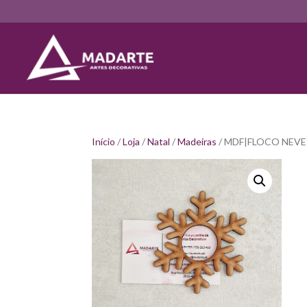
Início
/
Loja
/
Natal
/
Madeiras
/ MDF|FLOCO NEVE