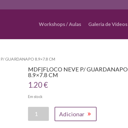
Workshops / Aulas
Galeria de Vídeos
 P/ GUARDANAPO 8.9×7.8 CM
MDF|FLOCO NEVE P/ GUARDANAPO
8.9×7.8 CM
1.20
€
Em stock
Quantidade
Adicionar
de
MDF|FLOCO