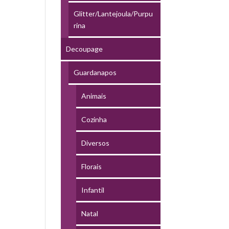
Glitter/Lantejoula/Purpu
rina
Decoupage
Guardanapos
Animais
Cozinha
Diversos
Florais
Infantil
Natal