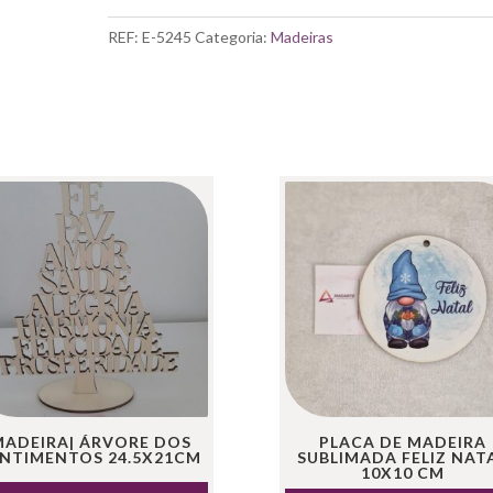
NEVE
P/
REF:
E-5245
Categoria:
Madeiras
GUARDANAPO
8.9x7.8
CM
MADEIRA| ÁRVORE DOS
PLACA DE MADEIRA
ENTIMENTOS 24.5X21CM
SUBLIMADA FELIZ NAT
10X10 CM