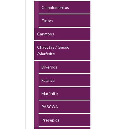
Complementos
Tintas
Carimbos
Chacotas / Gesso
/Marfinite
Diversos
Faiança
Marfinite
PÁSCOA
Presépios