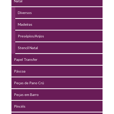
Natal
Diversos
Madeiras
Presépios/Anjos
Stencil Natal
Papel Transfer
Páscoa
Peças de Pano Crú
Peças em Barro
Pincéis