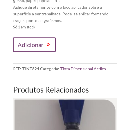
gesso, papel, papelão, etc.
Aplique diretamente com o bico aplicador sobre a
superfície a ser trabalhada. Pode-se aplicar formando
traços, pontos e grafismos.
Só 1 em stock
Quantidade
Adicionar
de
TINTA
DIMENSIONAL
GLITTER|OURO
REF:
TINT824
Categoria:
Tinta Dimensional Acrilex
Produtos Relacionados