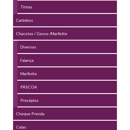
Tintas
Carimbos
Chacotas / Gesso /Marfinite
Diversos
Faiança
Marfinite
PÁSCOA
Presépios
Cheque Prenda
Colas