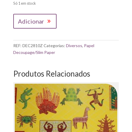
Só 1 em stock
Quantidade
Adicionar
de
OPA|
PAPEL
DECOUPAGE-
REF:
DEC2810Z
Categorias:
Diversos
,
Papel
MOLDURA
Decoupage/Slim Paper
FELIZ
NATAL
45X30CM
Produtos Relacionados