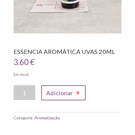
ESSENCIA AROMÁTICA UVAS 20ML
3.60
€
Em stock
Quantidade
Adicionar
de
ESSENCIA
AROMÁTICA
UVAS
Categoria:
Aromatização
20ML