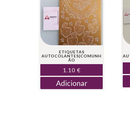
ETIQUETAS
AUTOCOLANTES|COMUNH
AU
ÃO
1.10
€
Adicionar