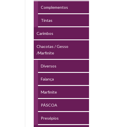
Complementos
Tintas
Carimbos
Chacotas / Gesso
/Marfinite
Diversos
Faiança
Marfinite
PÁSCOA
Presépios