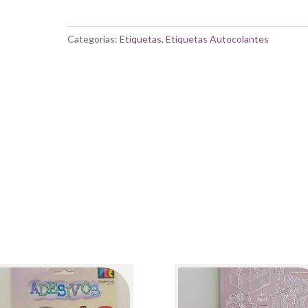
ETIQUETAS
AUTOCOLANTES|
ABEÇEDÁRIO
Categorias:
Etiquetas
,
Etiquetas Autocolantes
MINÚSCULO
PRATEADO