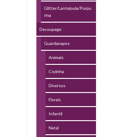
Glitter/Lantejoula/Purpu
rina
Decoupage
Guardanapos
Animais
Cozinha
Diversos
Florais
Infantil
Natal