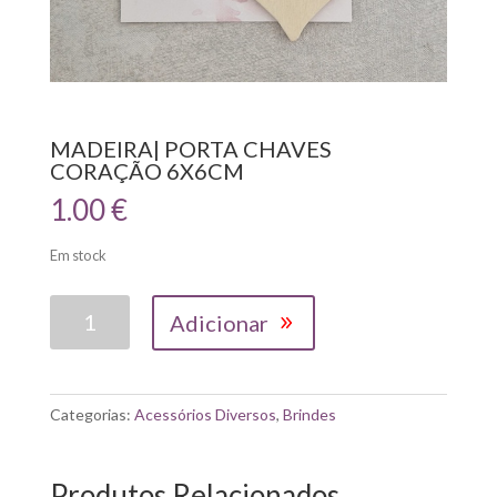
MADEIRA| PORTA CHAVES
CORAÇÃO 6X6CM
1.00
€
Em stock
Quantidade
Adicionar
de
MADEIRA|
PORTA
CHAVES
Categorias:
Acessórios Diversos
,
Brindes
CORAÇÃO
6X6CM
Produtos Relacionados