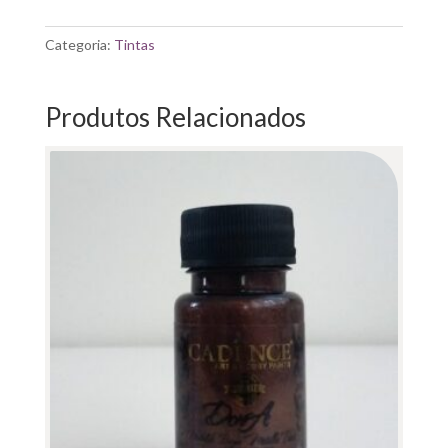
TINTA
HIBRIDA
Categoria:
Tintas
H-
009
YELLOW
Produtos Relacionados
70ML