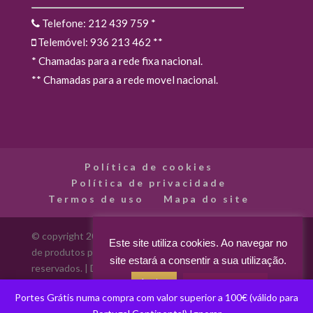
Telefone: 212 439 759
*
Telemóvel: 936 213 462
**
* Chamadas para a rede fixa nacional.
** Chamadas para a rede movel nacional.
Política de cookies
Política de privacidade
Termos de uso
Mapa do site
© copyright 2012 - 2026 Madarte - Madarte - Loja Online
Este site utiliza cookies. Ao navegar no
de produtos para artes decorativas. Todos os direitos
site estará a consentir a sua utilização.
reservados. | Desenvolvido por
Aceitar
Acerca dos cookies
Portes Grátis numa compra com valor superior a 100€ (válido para