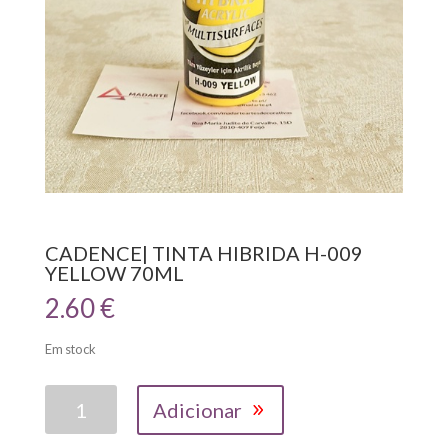
CADENCE| TINTA HIBRIDA H-009
YELLOW 70ML
2.60
€
Em stock
Quantidade
Adicionar
de
CADENCE|