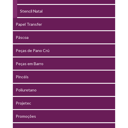
Stencil Natal
Papel Transfer
Páscoa
Peças de Pano Crú
Peças em Barro
Pincéis
Poliuretano
Projetec
Promoções