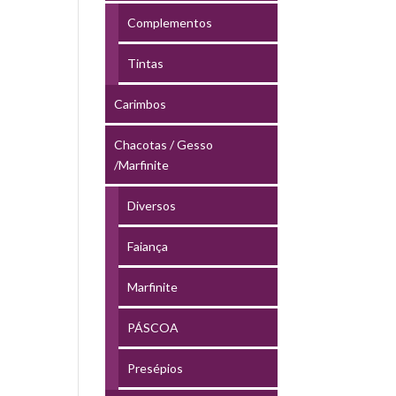
Complementos
Tintas
Carimbos
Chacotas / Gesso
/Marfinite
Diversos
Faiança
Marfinite
PÁSCOA
Presépios