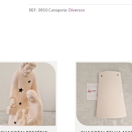
BORBOLETA
PEQUENA
REF:
3850
Categoria:
Diversos
BOLINHAS
11X9CM