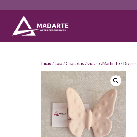
Início
/
Loja
/
Chacotas / Gesso /Marfinite
/
Divers