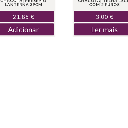
CHACOTA| PRESÉPIO
CHACOTA| TELHA 15
LANTERNA 39CM
COM 2 FUROS
21.85
€
3.00
€
Adicionar
Ler mais