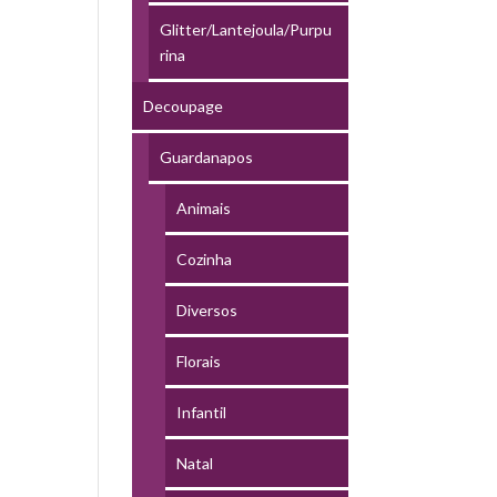
Glitter/Lantejoula/Purpu
rina
Decoupage
Guardanapos
Animais
Cozinha
Diversos
Florais
Infantil
Natal