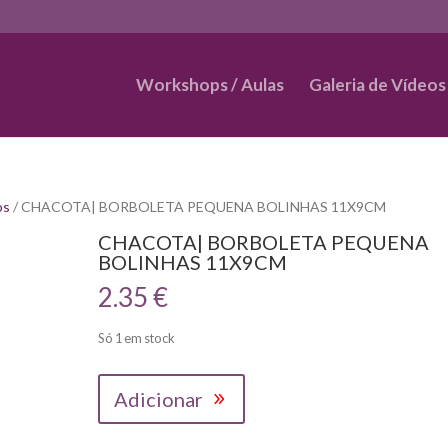
Workshops / Aulas
Galeria de Vídeos
os
/ CHACOTA| BORBOLETA PEQUENA BOLINHAS 11X9CM
CHACOTA| BORBOLETA PEQUENA
BOLINHAS 11X9CM
2.35
€
Só 1 em stock
Quantidade
Adicionar
de
CHACOTA|