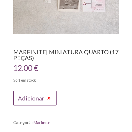
MARFINITE| MINIATURA QUARTO (17
PEÇAS)
12.00
€
Só 1 em stock
Quantidade
Adicionar
de
MARFINITE|
MINIATURA
QUARTO
Categoria:
Marfinite
(17