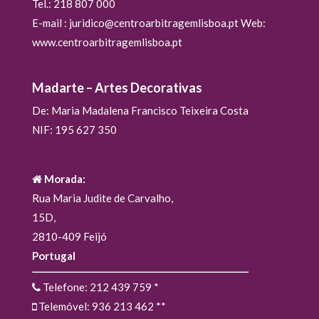
Tel.: 218 807 000
E-mail : juridico@centroarbitragemlisboa.pt Web:
www.centroarbitragemlisboa.pt
Madarte – Artes Decorativas
De: Maria Madalena Francisco Teixeira Costa
NIF: 195 627 350
Morada:
Rua Maria Judite de Carvalho,
15D,
2810-409 Feijó
Portugal
Telefone: 212 439 759
*
Telemóvel: 936 213 462
**