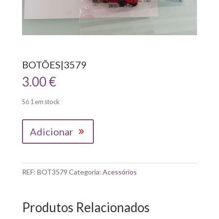
BOTÕES|3579
3.00
€
Só 1 em stock
Quantidade
Adicionar
de
BOTÕES|3579
REF:
BOT3579
Categoria:
Acessórios
Produtos Relacionados