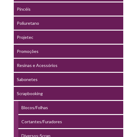
Pincéis
Poliuretano
Projetec
Promoções
Resinas e Acessórios
Sabonetes
Scrapbooking
Blocos/Folhas
Cortantes/Furadores
Diversos-Scrap