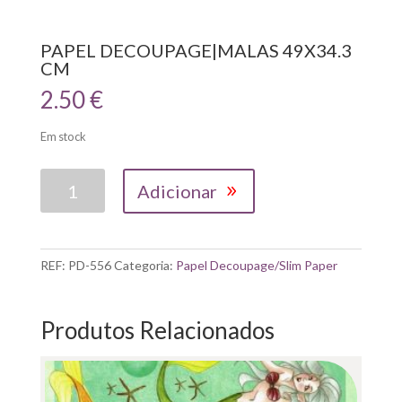
PAPEL DECOUPAGE|MALAS 49X34.3
CM
2.50
€
Em stock
Quantidade
Adicionar
de
PAPEL
DECOUPAGE|MALAS
49X34.3
REF:
PD-556
Categoria:
Papel Decoupage/Slim Paper
CM
Produtos Relacionados