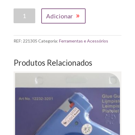
Quantidade
Adicionar
de
SET
DE
2
REF:
221305
Categoria:
Ferramentas e Acessórios
FRASCOS
COM
APLICADOR
Produtos Relacionados
ULTRAFINO
30ML