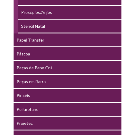
Presépios/Anjos
Stencil Natal
Papel Transfer
Páscoa
Peças de Pano Crú
Peças em Barro
Pincéis
Poliuretano
Projetec