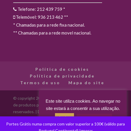
Telefone: 212 439 759
*
Telemóvel: 936 213 462
**
* Chamadas para a rede fixa nacional.
** Chamadas para a rede movel nacional.
Política de cookies
Política de privacidade
Termos de uso
Mapa do site
© copyright 2012 - 2026 Madarte - Madarte - Loja Online
Este site utiliza cookies. Ao navegar no
de produtos para artes decorativas. Todos os direitos
site estará a consentir a sua utilização.
reservados. | Desenvolvido por
Aceitar
Acerca dos cookies
Portes Grátis numa compra com valor superior a 100€ (válido para
Portugal Continental)
Ignorar