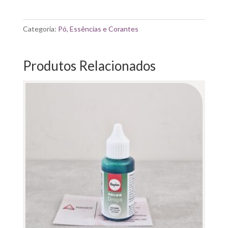
RAYHER|
PIGMENTO
LIQUIDO
Categoria:
Pó, Essências e Corantes
CLASSIC
RED
25ML
Produtos Relacionados