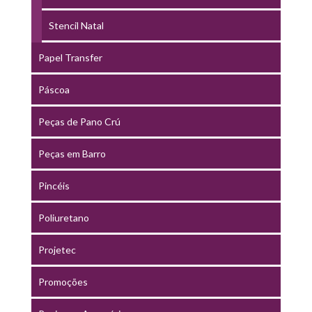
Stencil Natal
Papel Transfer
Páscoa
Peças de Pano Crú
Peças em Barro
Pincéis
Poliuretano
Projetec
Promoções