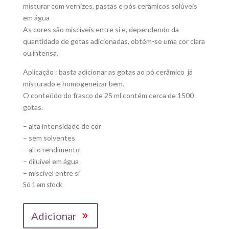
misturar com vernizes, pastas e pós cerâmicos solúveis
em água
As cores são miscíveis entre si e, dependendo da
quantidade de gotas adicionadas, obtém-se uma cor clara
ou intensa.
Aplicação : basta adicionar as gotas ao pó cerâmico já
misturado e homogeneizar bem.
O conteúdo do frasco de 25 ml contém cerca de 1500
gotas.
– alta intensidade de cor
– sem solventes
– alto rendimento
– diluível em água
– miscível entre si
Só 1 em stock
Quantidade
Adicionar
de