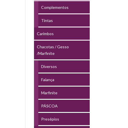
Complementos
Tintas
Carimbos
Chacotas / Gesso
/Marfinite
Diversos
Faiança
Marfinite
PÁSCOA
Presépios