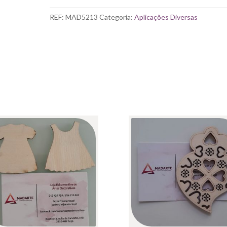
EM
MADEIRA
REF:
MAD5213
Categoria:
Aplicações Diversas
|
RAMO
PASSÁROS
21X6.5CM