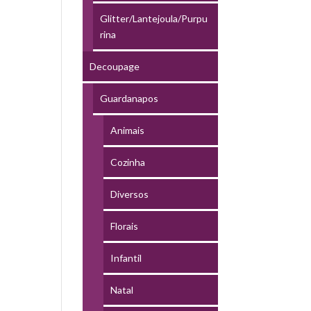
Glitter/Lantejoula/Purpu
rina
Decoupage
Guardanapos
Animais
Cozinha
Diversos
Florais
Infantil
Natal