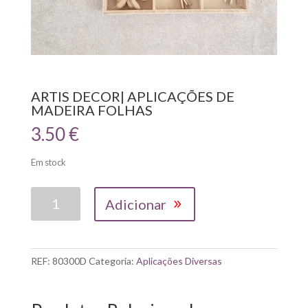
ARTIS DECOR| APLICAÇÕES DE
MADEIRA FOLHAS
3.50
€
Em stock
Quantidade
Adicionar
de
ARTIS
DECOR|
APLICAÇÕES
REF:
80300D
Categoria:
Aplicações Diversas
DE
MADEIRA
FOLHAS