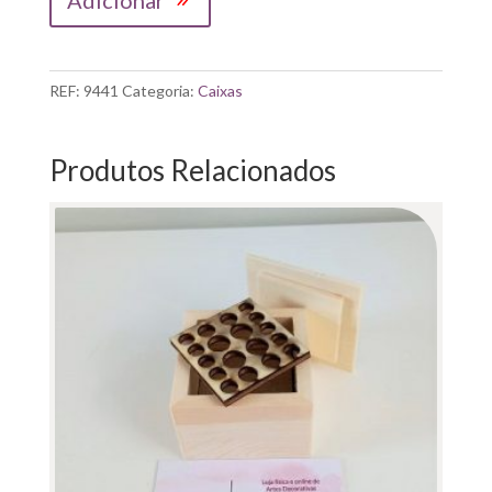
de
MADEIRA|
CAIXA
COM
REF:
9441
Categoria:
Caixas
25
DIVISÓRIAS
24X24X4,5CM
Produtos Relacionados