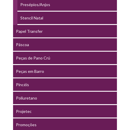
Presépios/Anjos
Stencil Natal
Papel Transfer
Páscoa
Peças de Pano Crú
Peças em Barro
Pincéis
Poliuretano
Projetec
Promoções