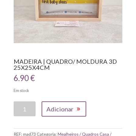
MADEIRA | QUADRO/ MOLDURA 3D
25X25X4CM
6.90
€
Em stock
Quantidade
Adicionar
de
MADEIRA
|
QUADRO/
REF:
mad73
Categoria:
Mealheiros / Quadros Casa /