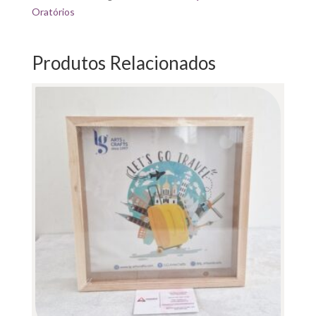
MOLDURA
Oratórios
3D
25X25X4CM
Produtos Relacionados