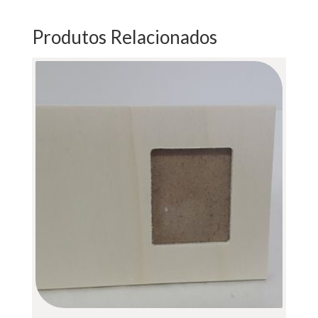
22,5X21CM
-
Produtos Relacionados
FOTO
11X8CM