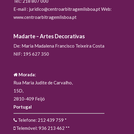
Tel.: 218 807 000
E-mail : juridico@centroarbitragemlisboa.pt Web:
www.centroarbitragemlisboa.pt
Madarte – Artes Decorativas
De: Maria Madalena Francisco Teixeira Costa
NIF: 195 627 350
Morada:
Rua Maria Judite de Carvalho,
15D,
2810-409 Feijó
Portugal
Telefone: 212 439 759
*
Telemóvel: 936 213 462
**