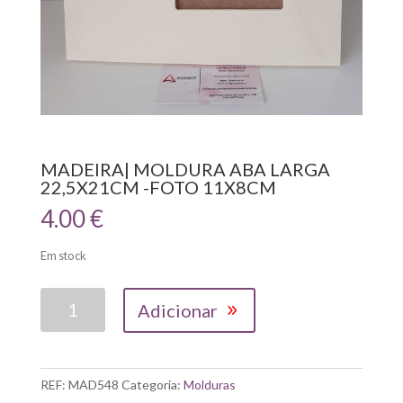
MADEIRA| MOLDURA ABA LARGA
22,5X21CM -FOTO 11X8CM
4.00
€
Em stock
Quantidade
Adicionar
de
MADEIRA|
MOLDURA
ABA
REF:
MAD548
Categoria:
Molduras
LARGA