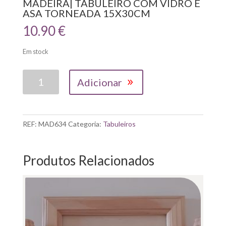
MADEIRA| TABULEIRO COM VIDRO E
ASA TORNEADA 15X30CM
10.90
€
Em stock
Quantidade
Adicionar
de
MADEIRA|
TABULEIRO
COM
REF:
MAD634
Categoria:
Tabuleiros
VIDRO
E
ASA
Produtos Relacionados
TORNEADA
15X30CM