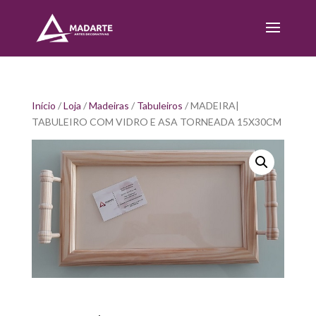
Início
/
Loja
/
Madeiras
/
Tabuleiros
/ MADEIRA|
TABULEIRO COM VIDRO E ASA TORNEADA 15X30CM