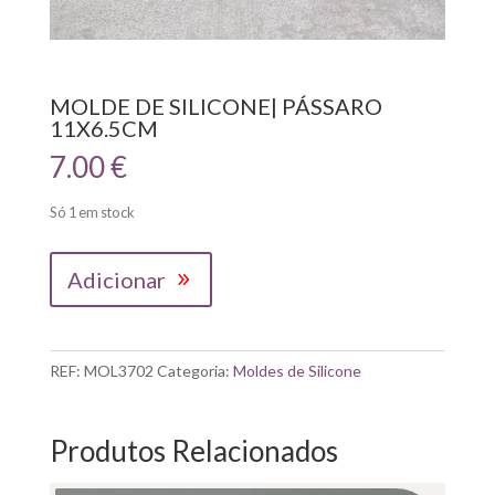
MOLDE DE SILICONE| PÁSSARO
11X6.5CM
7.00
€
Só 1 em stock
Quantidade
Adicionar
de
MOLDE
DE
SILICONE|
REF:
MOL3702
Categoria:
Moldes de Silicone
PÁSSARO
11X6.5CM
Produtos Relacionados