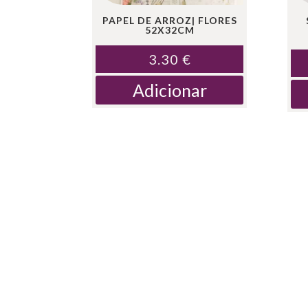
PAPEL DE ARROZ| FLORES
52X32CM
3.30
€
Adicionar