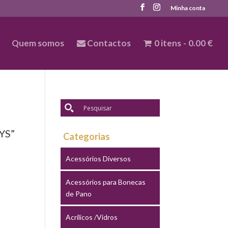
Minha conta
Quem somos
Contactos
0 itens
0.00 €
YS”
Categorias
Acessórios Diversos
Acessórios para Bonecas
de Pano
Acrílicos /Vidros