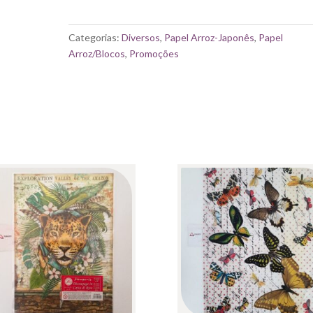
STAMPERIA|
PAPEL
DE
Categorias:
Diversos
,
Papel Arroz-Japonês
,
Papel
ARROZ”
Arroz/Blocos
,
Promoções
ROMANTIC
HOME
FOR
THE
HOLIDAYS”
21X29.7CM