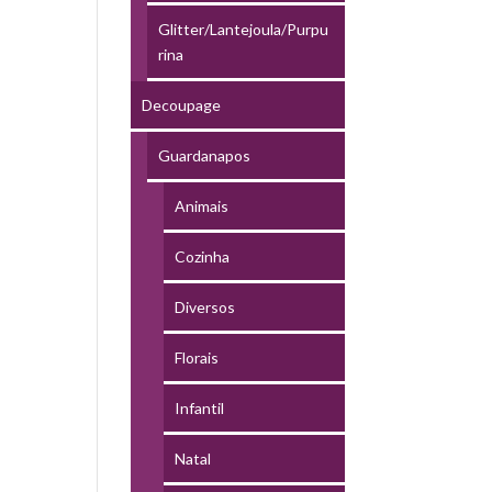
Glitter/Lantejoula/Purpu
rina
Decoupage
Guardanapos
Animais
Cozinha
Diversos
Florais
Infantil
Natal