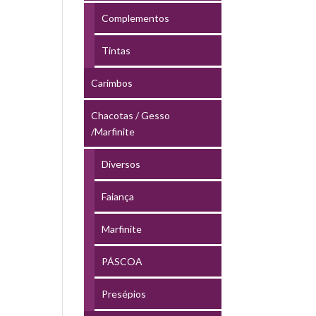
Complementos
Tintas
Carimbos
Chacotas / Gesso
/Marfinite
Diversos
Faiança
Marfinite
PÁSCOA
Presépios