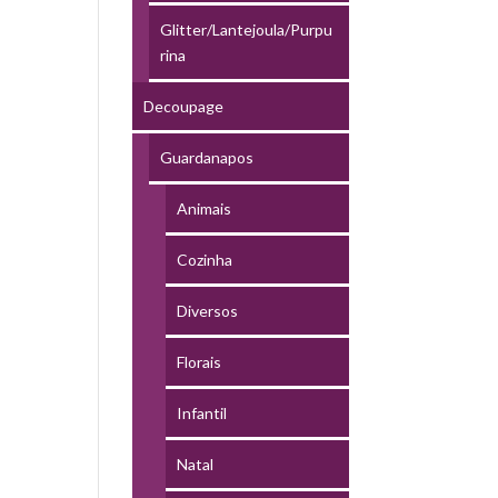
Glitter/Lantejoula/Purpu
rina
Decoupage
Guardanapos
Animais
Cozinha
Diversos
Florais
Infantil
Natal