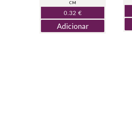
CM
0.32
€
Adicionar