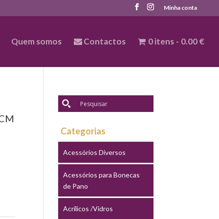
Minha conta
Quem somos
Contactos
0 itens
0.00 €
 CM
Categorias
Acessórios Diversos
Acessórios para Bonecas
de Pano
Acrílicos /Vidros