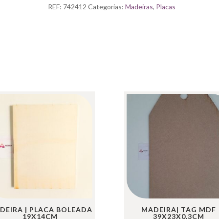
CHOUPO
REF:
742412
Categorias:
Madeiras
,
Placas
15
CM
DEIRA | PLACA BOLEADA
MADEIRA| TAG MDF
19X14CM
39X23X0.3CM