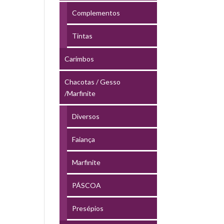
Complementos
Tintas
Carimbos
Chacotas / Gesso
/Marfinite
Diversos
Faiança
Marfinite
PÁSCOA
Presépios