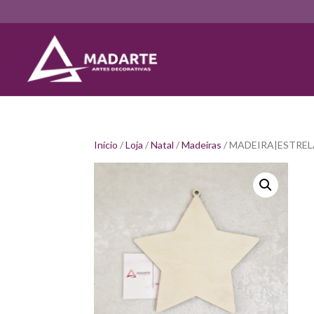
Início
/
Loja
/
Natal
/
Madeiras
/ MADEIRA|ESTRE