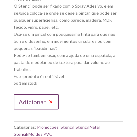
O Stencil pode ser fixado com o Spray Adesivo, e em
seguida coloca-se onde se deseja pintar, que pode ser
qualquer superfície lisa, como parede, madeira, MDF,
tecido, vidro, papel, etc.
Usa-se um pincel com pouquíssima tinta para que não
borre o desenho, em movimentos circulares ou com
pequenas “batidinhas”.
Pode-se também usar, com a ajuda de uma espátula, a
pasta de modelar ou de textura para dar volume ao
trabalho.
Este produto é reutilizável
Só 1 em stock
Quantidade
Adicionar
de
STAMPERIA|
STENCIL
CHRISTMAS
Categorias:
Promoções
,
Stencil
,
Stencil Natal
,
RIBBON
Stencil/Moldes PVC