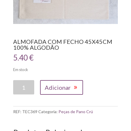
ALMOFADA COM FECHO 45X45CM
100% ALGODÃO
5.40
€
Em stock
Quantidade
Adicionar
de
ALMOFADA
COM
FECHO
REF:
TEC369
Categoria:
Peças de Pano Crú
45X45CM
100%
ALGODÃO