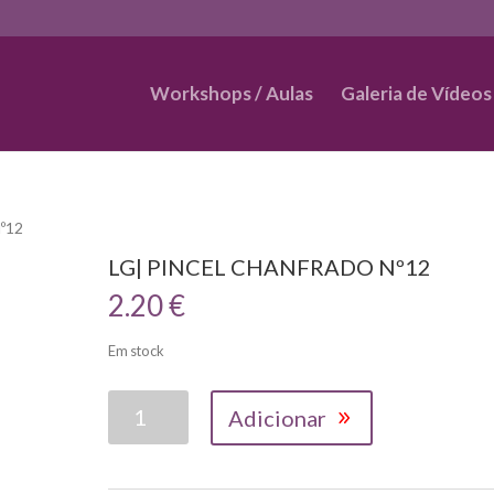
Workshops / Aulas
Galeria de Vídeos
º12
LG| PINCEL CHANFRADO Nº12
2.20
€
Em stock
Quantidade
Adicionar
de
LG|
PINCEL