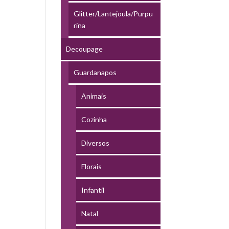
Glitter/Lantejoula/Purpu
rina
Decoupage
Guardanapos
Animais
Cozinha
Diversos
Florais
Infantil
Natal