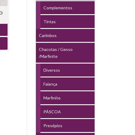
Complementos
DO
Tintas
Carimbos
Chacotas / Gesso
/Marfinite
Diversos
Faiança
Marfinite
PÁSCOA
Presépios