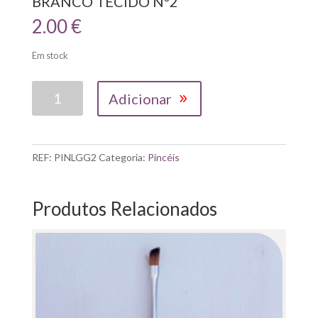
BRANCO TECIDO Nº2
2.00
€
Em stock
Quantidade
Adicionar
de
PINCÉIS|
LG
LÍNGUA
REF:
PINLGG2
Categoria:
Pincéis
GATO
PELO
BRANCO
Produtos Relacionados
TECIDO
Nº2