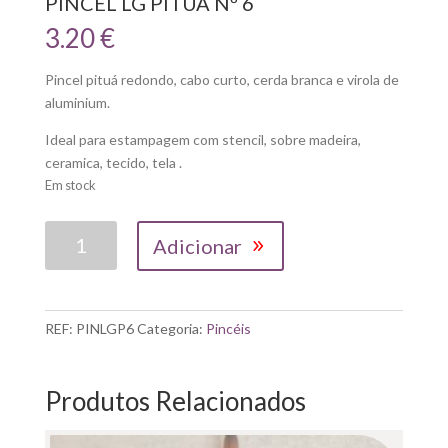
PINCEL LG PITUÁ Nº 6
3.20
€
Pincel pituá redondo, cabo curto, cerda branca e virola de
aluminium.
Ideal para estampagem com stencil, sobre madeira,
ceramica, tecido, tela .
Em stock
Quantidade
Adicionar
de
PINCEL
LG
PITUÁ
REF:
PINLGP6
Categoria:
Pincéis
Nº
6
Produtos Relacionados