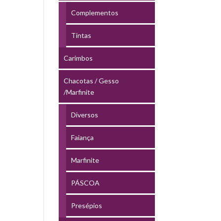
Complementos
Tintas
Carimbos
Chacotas / Gesso
/Marfinite
Diversos
Faiança
Marfinite
PÁSCOA
Presépios