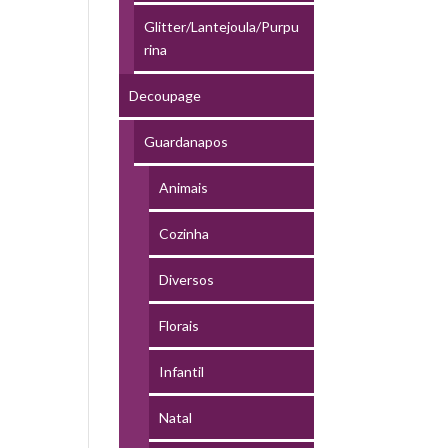
Glitter/Lantejoula/Purpu
rina
Decoupage
Guardanapos
Animais
Cozinha
Diversos
Florais
Infantil
Natal