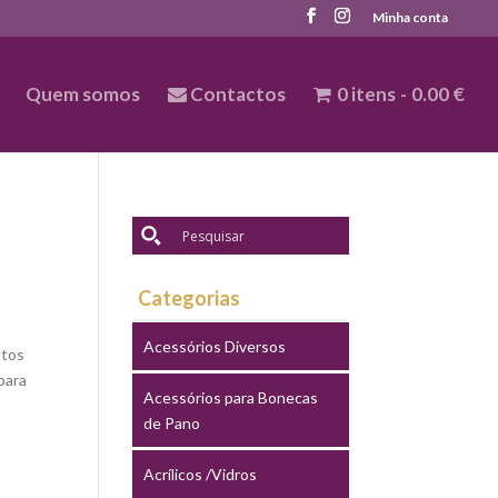
Minha conta
Quem somos
Contactos
0 itens
0.00 €
S
Categorias
Acessórios Diversos
ntos
para
Acessórios para Bonecas
de Pano
Acrílicos /Vidros