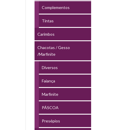
Complementos
Tintas
Carimbos
Chacotas / Gesso
/Marfinite
Diversos
Faiança
Marfinite
PÁSCOA
Presépios