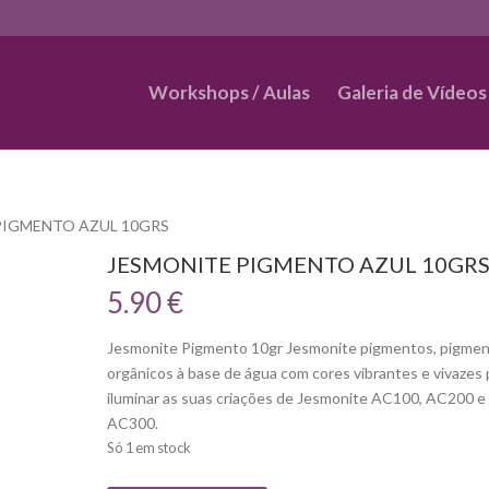
Workshops / Aulas
Galeria de Vídeos
PIGMENTO AZUL 10GRS
JESMONITE PIGMENTO AZUL 10GR
5.90
€
Jesmonite Pigmento 10gr Jesmonite pigmentos, pigme
orgânicos à base de água com cores vibrantes e vivazes 
iluminar as suas criações de Jesmonite AC100, AC200 e
AC300.
Só 1 em stock