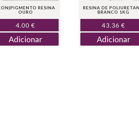
EON|PIGMENTO RESINA
RESINA DE POLIURETA
OURO
BRANCO 1KG
4.00
€
43.36
€
Adicionar
Adicionar