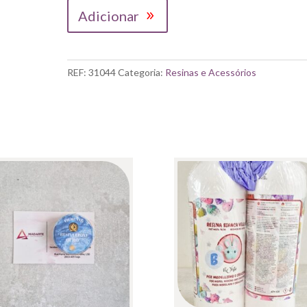
Quantidade
Adicionar
de
JESMONITE
PIGMENTO
AZUL
REF:
31044
Categoria:
Resinas e Acessórios
10GRS