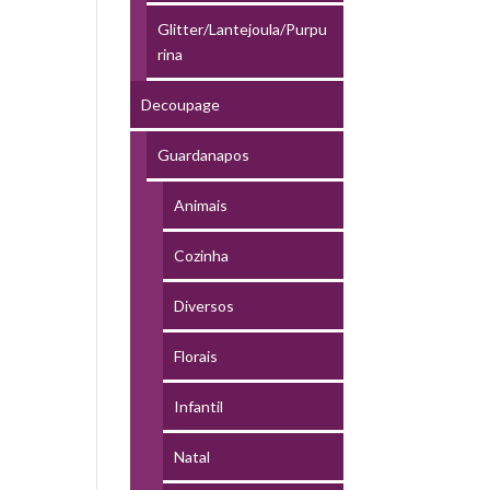
Glitter/Lantejoula/Purpu
rina
Decoupage
Guardanapos
Animais
Cozinha
Diversos
Florais
Infantil
Natal