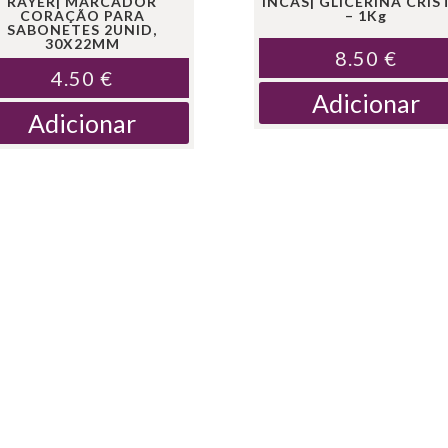
RAYER| MARCADOR
INCAS| GLICERINA CRIS
CORAÇÃO PARA
– 1Kg
SABONETES 2UNID,
30X22MM
8.50
€
4.50
€
Adicionar
Adicionar