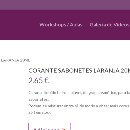
Workshops / Aulas
Galeria de Vídeos
 LARANJA 20ML
CORANTE SABONETES LARANJA 20
2.65
€
Corante liquido hidrossolúvel, de grau cosmético, para f
sabonetes.
Podem-se misturar entre si, de modo a obter mais cores
Só 1 em stock
Quantidade
Adicionar