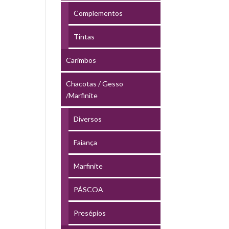
Complementos
Tintas
Carimbos
Chacotas / Gesso
/Marfinite
Diversos
Faiança
Marfinite
PÁSCOA
Presépios