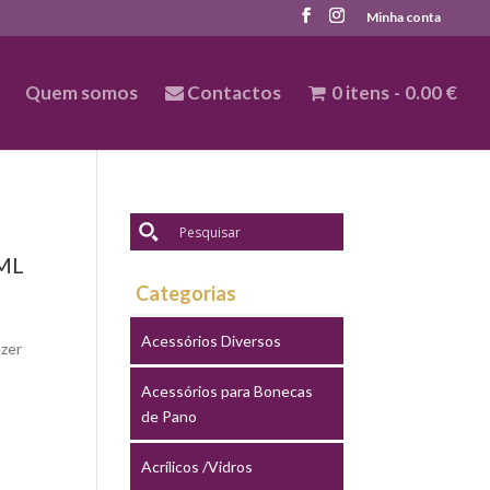
Minha conta
Quem somos
Contactos
0 itens
0.00 €
ML
Categorias
Acessórios Diversos
azer
Acessórios para Bonecas
.
de Pano
Acrílicos /Vidros