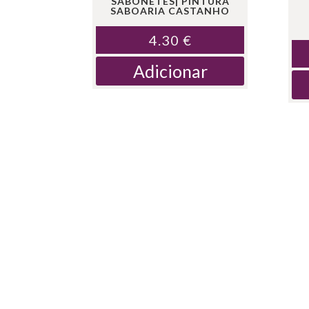
SABONETES| PINTURA
SABOARIA CASTANHO
4.30
€
Adicionar