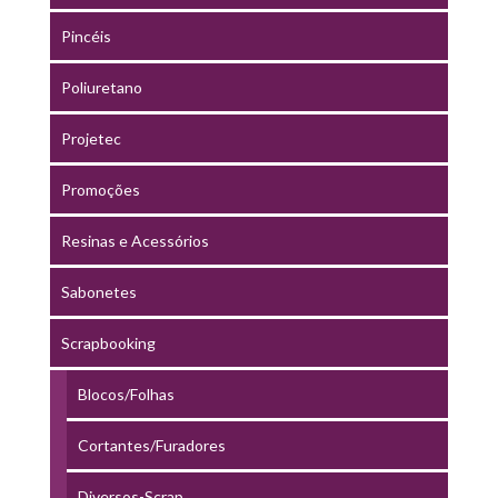
Pincéis
Poliuretano
Projetec
Promoções
Resinas e Acessórios
Sabonetes
Scrapbooking
Blocos/Folhas
Cortantes/Furadores
Diversos-Scrap