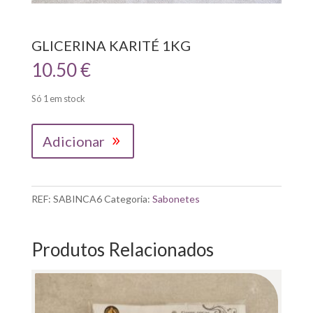
GLICERINA KARITÉ 1KG
10.50
€
Só 1 em stock
Quantidade
Adicionar
de
GLICERINA
KARITÉ
1KG
REF:
SABINCA6
Categoria:
Sabonetes
Produtos Relacionados