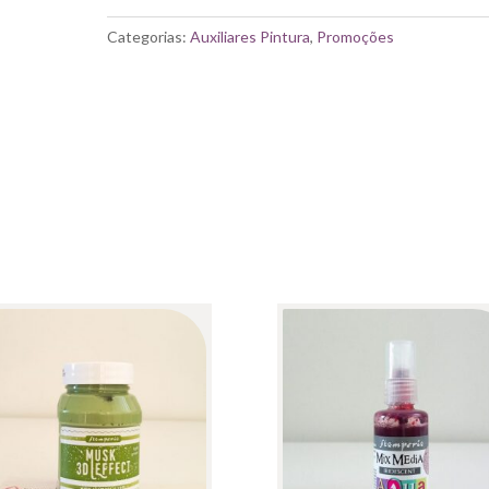
AQUA
COLOR
Categorias:
Auxiliares Pintura
,
Promoções
IRIDESCENTE
-
VIOLA
60ML