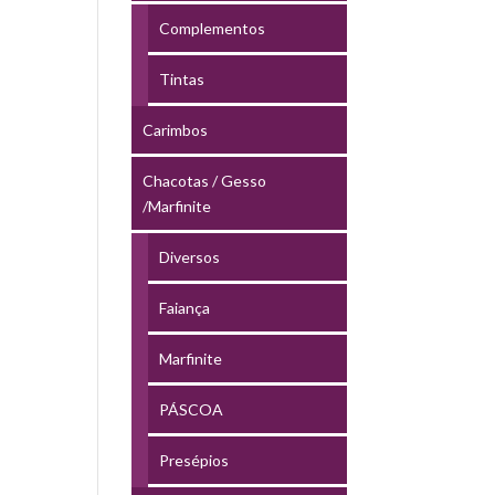
Complementos
Tintas
Carimbos
Chacotas / Gesso
/Marfinite
Diversos
Faiança
Marfinite
PÁSCOA
Presépios