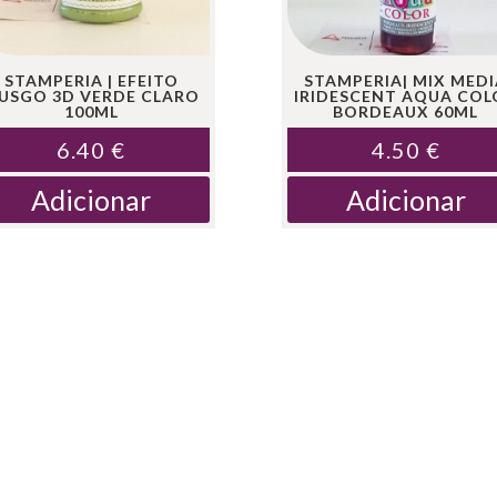
STAMPERIA | EFEITO
STAMPERIA| MIX MED
USGO 3D VERDE CLARO
IRIDESCENT AQUA COL
100ML
BORDEAUX 60ML
6.40
€
4.50
€
Adicionar
Adicionar