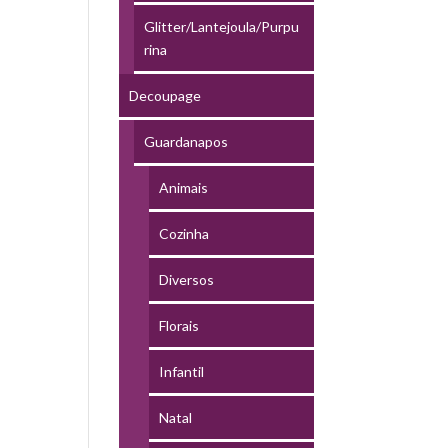
Glitter/Lantejoula/Purpu
rina
Decoupage
Guardanapos
Animais
Cozinha
Diversos
Florais
Infantil
Natal