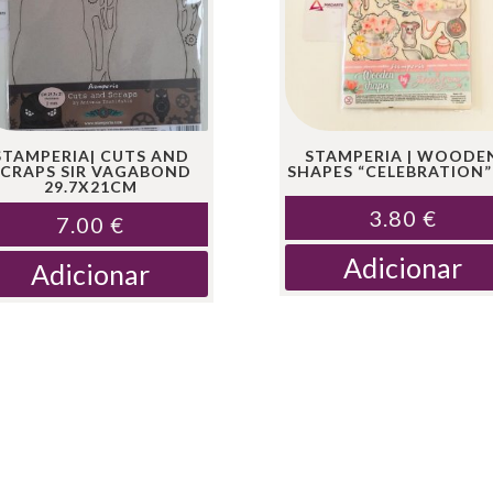
STAMPERIA| CUTS AND
STAMPERIA | WOODE
SCRAPS SIR VAGABOND
SHAPES “CELEBRATION”
29.7X21CM
3.80
€
7.00
€
Adicionar
Adicionar