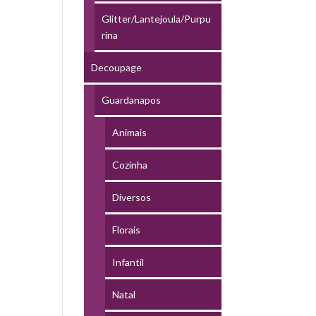
Glitter/Lantejoula/Purpu
rina
Decoupage
Guardanapos
Animais
Cozinha
Diversos
Florais
Infantil
Natal