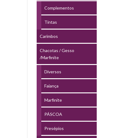
Complementos
Tintas
Carimbos
Chacotas / Gesso
/Marfinite
Diversos
Faiança
Marfinite
PÁSCOA
Presépios