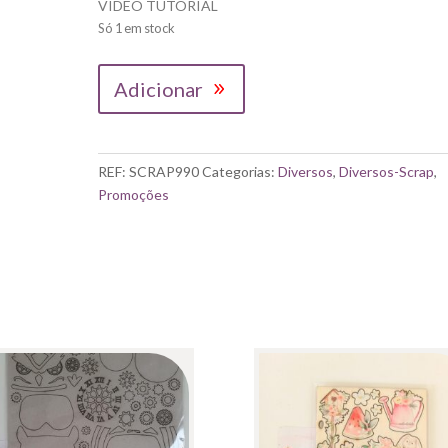
VIDEO TUTORIAL
Só 1 em stock
Quantidade
Adicionar
de
STAMPERIA|
KIT
CARTONAGEM
REF:
SCRAP990
Categorias:
Diversos
,
Diversos-Scrap
,
"HOUSE
Promoções
OF
JOURNAL"