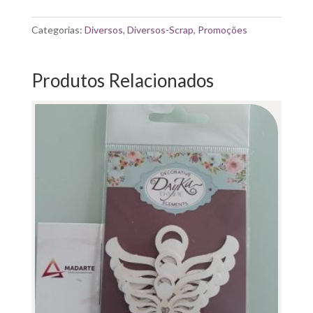
WOODEN
SHAPES
Categorias:
Diversos
,
Diversos-Scrap
,
Promoções
"THREADS"
14.8X21CM
Produtos Relacionados