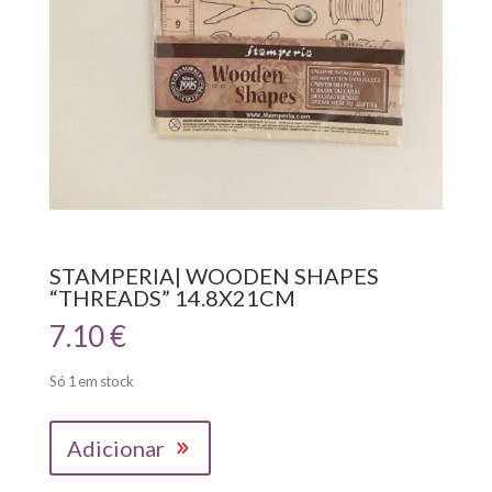
STAMPERIA| WOODEN SHAPES
“THREADS” 14.8X21CM
7.10
€
Só 1 em stock
Quantidade
Adicionar
de
STAMPERIA|