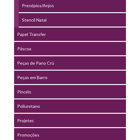
Presépios/Anjos
Stencil Natal
Papel Transfer
Páscoa
Peças de Pano Crú
Peças em Barro
Pincéis
Poliuretano
Projetec
Promoções