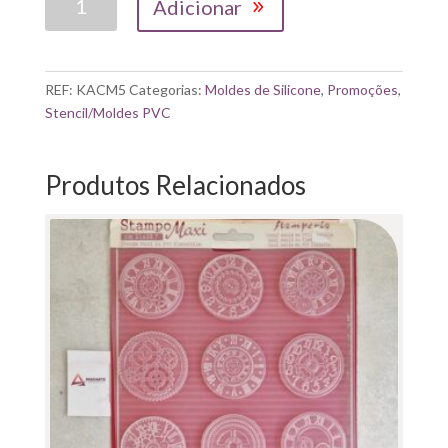
Adicionar
de
STAMPERIA|
MOLDE
PVC
REF:
KACM5
Categorias:
Moldes de Silicone
,
Promoções
,
FAMILY
Stencil/Moldes PVC
14.8X21CM
Produtos Relacionados