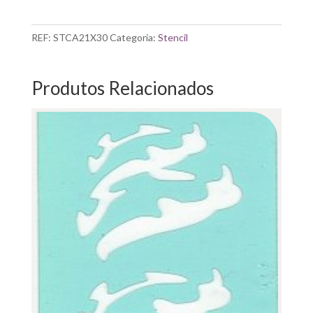
CADENCE|
SERISI
A4-
REF:
STCA21X30
Categoria:
Stencil
21X29
CM
Produtos Relacionados