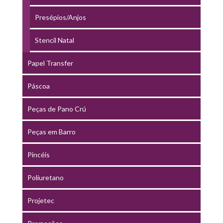
Presépios/Anjos
Stencil Natal
Papel Transfer
Páscoa
Peças de Pano Crú
Peças em Barro
Pincéis
Poliuretano
Projetec