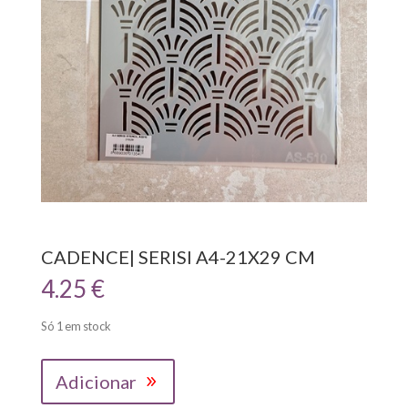
CADENCE| SERISI A4-21X29 CM
4.25
€
Só 1 em stock
Quantidade
Adicionar
de