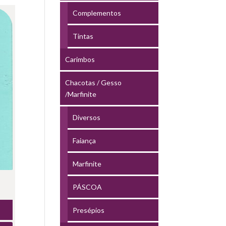
Complementos
Tintas
Carimbos
Chacotas / Gesso
/Marfinite
Diversos
Faiança
Marfinite
PÁSCOA
Presépios