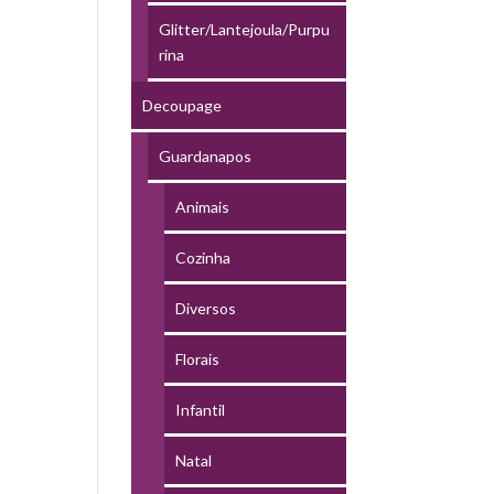
Glitter/Lantejoula/Purpu
rina
Decoupage
Guardanapos
Animais
Cozinha
Diversos
Florais
Infantil
Natal