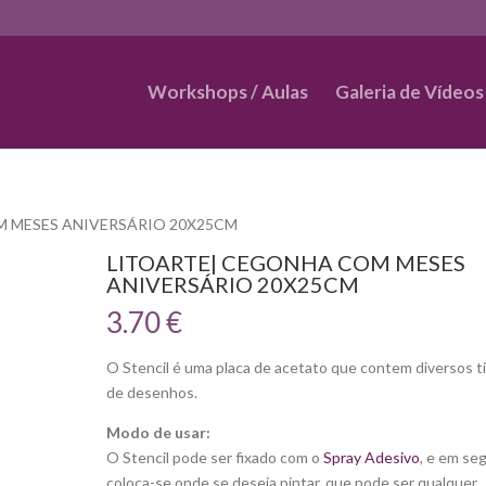
Workshops / Aulas
Galeria de Vídeos
M MESES ANIVERSÁRIO 20X25CM
LITOARTE| CEGONHA COM MESES
ANIVERSÁRIO 20X25CM
3.70
€
O Stencil é uma placa de acetato que contem diversos t
de desenhos.
Modo de usar:
O Stencil pode ser fixado com o
Spray Adesivo
, e em se
coloca-se onde se deseja pintar, que pode ser qualquer