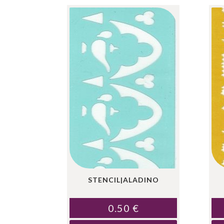
STENCIL|ALADINO
0.50
€