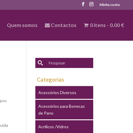
Minha conta
Quem somos
Contactos
0 itens
0.00 €
Categorias
Acessórios Diversos
ipos
Acessórios para Bonecas
de Pano
guida
Acrílicos /Vidros