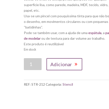
superfície lisa, como parede, madeira, MDF, tecido, vidro,
papel, etc.
Usa-se um pincel com pouquíssima tinta para que não bo
o desenho, em movimentos circulares ou com pequenas
“batidinhas”.
Pode-se também usar, com a ajuda de uma
espátula
, a
pa
de modelar
ou de textura para dar volume ao trabalho.
Este produto é reutilizável
Em stock
Quantidade
Adicionar
de
LITOARTE|
CEGONHA
COM
REF:
STR-212
Categoria:
Stencil
MESES
ANIVERSÁRIO
20X25CM