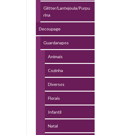
Glitter/Lantejoula/Purpu
rina
Decoupage
Guardanapos
Animais
Cozinha
Diversos
Florais
Infantil
Natal