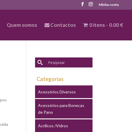
Minha conta
Quem somos
Contactos
0 itens
0.00 €
Categorias
Acessórios Diversos
ipos
Acessórios para Bonecas
de Pano
guida
Acrílicos /Vidros