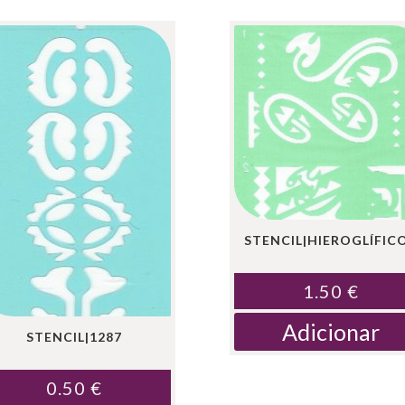
17X21CM
STENCIL|HIEROGLÍFIC
1.50
€
Adicionar
STENCIL|1287
0.50
€