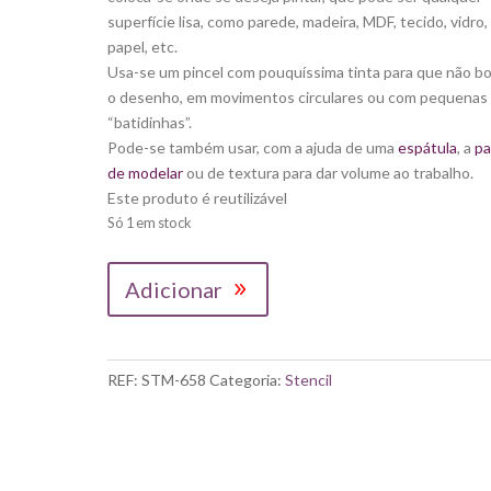
superfície lisa, como parede, madeira, MDF, tecido, vidro,
papel, etc.
Usa-se um pincel com pouquíssima tinta para que não bo
o desenho, em movimentos circulares ou com pequenas
“batidinhas”.
Pode-se também usar, com a ajuda de uma
espátula
, a
pa
de modelar
ou de textura para dar volume ao trabalho.
Este produto é reutilizável
Só 1 em stock
Quantidade
Adicionar
de
STENCIL
LITOARTE
|
REF:
STM-658
Categoria:
Stencil
AVÉ
MARIA
E
TERÇO