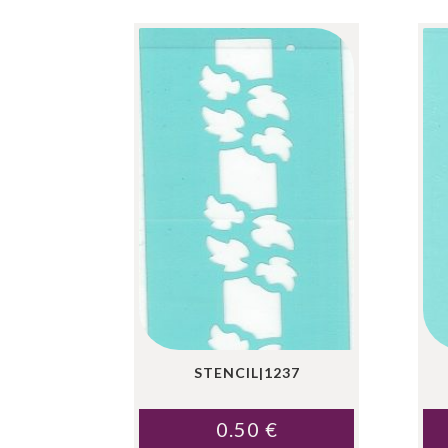
STENCIL|1237
0.50
€