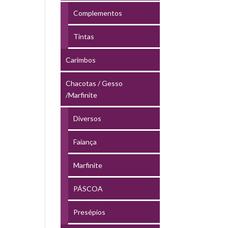
Complementos
Tintas
Carimbos
Chacotas / Gesso
/Marfinite
Diversos
Faiança
Marfinite
PÁSCOA
Presépios