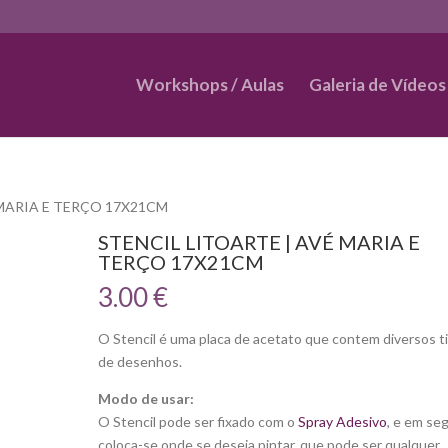
Workshops / Aulas
Galeria de Vídeos
 MARIA E TERÇO 17X21CM
STENCIL LITOARTE | AVÉ MARIA E
TERÇO 17X21CM
3.00
€
O Stencil é uma placa de acetato que contem diversos t
de desenhos.
Modo de usar:
O Stencil pode ser fixado com o
Spray Adesivo
, e em se
coloca-se onde se deseja pintar, que pode ser qualquer