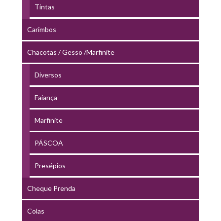
Tintas
Carimbos
Chacotas / Gesso /Marfinite
Diversos
Faiança
Marfinite
PÁSCOA
Presépios
Cheque Prenda
Colas