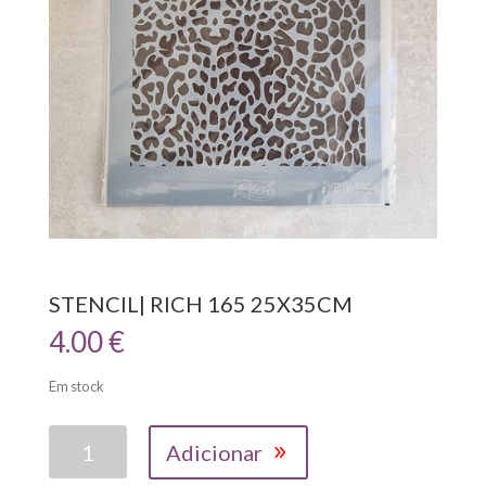
STENCIL| RICH 165 25X35CM
4.00
€
Em stock
Quantidade
Adicionar
de