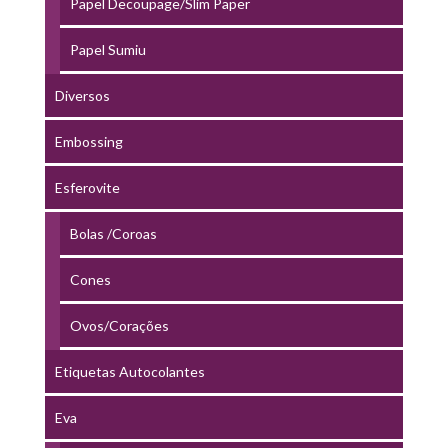
Papel Decoupage/Slim Paper
Papel Sumiu
Diversos
Embossing
Esferovite
Bolas /Coroas
Cones
Ovos/Corações
Etiquetas Autocolantes
Eva