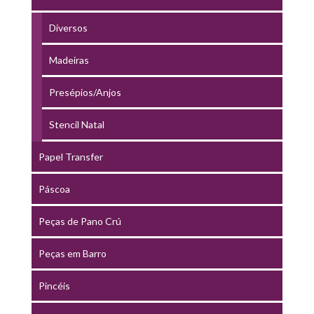
Diversos
Madeiras
Presépios/Anjos
Stencil Natal
Papel Transfer
Páscoa
Peças de Pano Crú
Peças em Barro
Pincéis