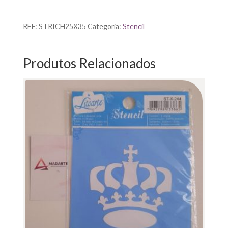
STENCIL|
RICH
165
REF:
STRICH25X35
Categoria:
Stencil
25X35CM
Produtos Relacionados