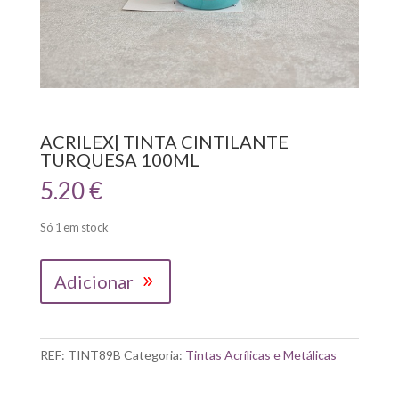
ACRILEX| TINTA CINTILANTE
TURQUESA 100ML
5.20
€
Só 1 em stock
Quantidade
Adicionar
de
ACRILEX|
TINTA
CINTILANTE
REF:
TINT89B
Categoria:
Tintas Acrílicas e Metálicas
TURQUESA
100ML